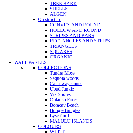
TREE BARK
SHELLS
ALGEN
On structure
CONVEX AND ROUND
HOLLOW AND ROUND
STRIPES AND BARS
RECTANGLES AND STRIPS
TRIANGLES
SQUARES
ORGANIC
WALL PANELS
COLLECTIONS
Tundra Moss
Sequoia woods
Causeway stones
Ubud Jungle
Vik Shores
Oulanka Forest
Boracay Beach
Bungle Bungles
Lyse fjord
MALULU ISLANDS
COLOURS
WHITE