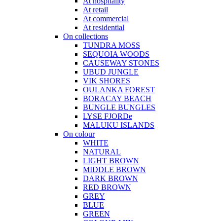
At hospitality
At retail
At commercial
At residential
On collections
TUNDRA MOSS
SEQUOIA WOODS
CAUSEWAY STONES
UBUD JUNGLE
VIK SHORES
OULANKA FOREST
BORACAY BEACH
BUNGLE BUNGLES
LYSE FJORDe
MALUKU ISLANDS
On colour
WHITE
NATURAL
LIGHT BROWN
MIDDLE BROWN
DARK BROWN
RED BROWN
GREY
BLUE
GREEN