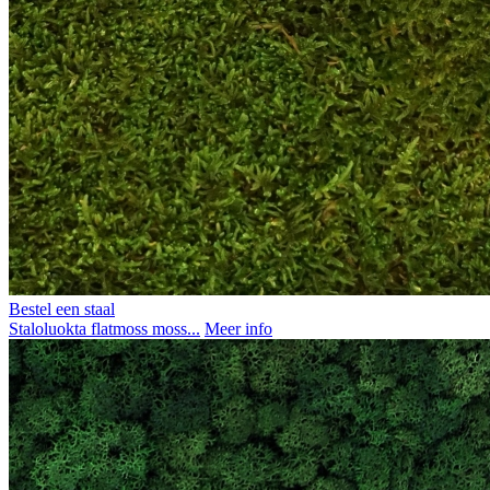
Bestel een staal
Staloluokta flatmoss moss...
Meer info