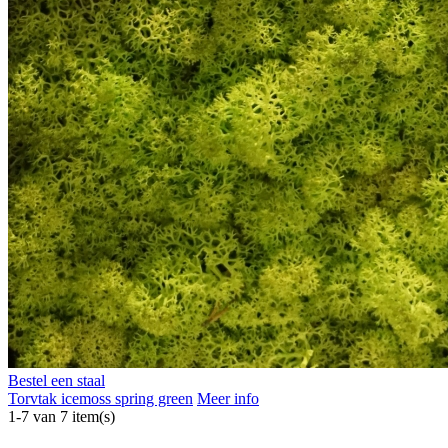
Bestel een staal
Torvtak icemoss spring green
Meer info
1-7 van 7 item(s)