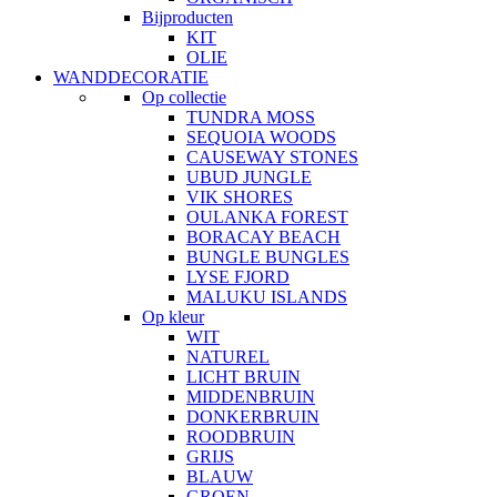
Bijproducten
KIT
OLIE
WANDDECORATIE
Op collectie
TUNDRA MOSS
SEQUOIA WOODS
CAUSEWAY STONES
UBUD JUNGLE
VIK SHORES
OULANKA FOREST
BORACAY BEACH
BUNGLE BUNGLES
LYSE FJORD
MALUKU ISLANDS
Op kleur
WIT
NATUREL
LICHT BRUIN
MIDDENBRUIN
DONKERBRUIN
ROODBRUIN
GRIJS
BLAUW
GROEN