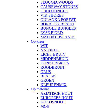
SEQUOIA WOODS
CAUSEWAY STONES
UBUD JUNGLE
VIK SHORES
OULANKA FOREST
BORACAY BEACH
BUNGLE BUNGLES
LYSE FJORD
MALUKU ISLANDS
Op kleur
WIT
NATUREL
LICHT BRUIN
MIDDENBRUIN
DONKERBRUIN
ROODBRUIN
GRIJS
BLAUW
GROEN
KLEURENMIX
Op materiaal
AZIATISCH HOUT
EUROPEES HOUT
KOKOSNOOT
MOS