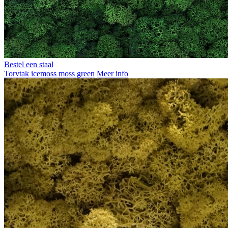
Bestel een staal
Torvtak icemoss moss green
Meer info