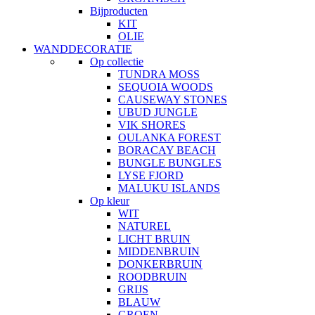
Bijproducten
KIT
OLIE
WANDDECORATIE
Op collectie
TUNDRA MOSS
SEQUOIA WOODS
CAUSEWAY STONES
UBUD JUNGLE
VIK SHORES
OULANKA FOREST
BORACAY BEACH
BUNGLE BUNGLES
LYSE FJORD
MALUKU ISLANDS
Op kleur
WIT
NATUREL
LICHT BRUIN
MIDDENBRUIN
DONKERBRUIN
ROODBRUIN
GRIJS
BLAUW
GROEN