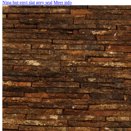
Nipa hut envi slat grey seal
Meer info