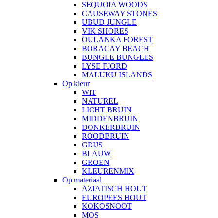
SEQUOIA WOODS
CAUSEWAY STONES
UBUD JUNGLE
VIK SHORES
OULANKA FOREST
BORACAY BEACH
BUNGLE BUNGLES
LYSE FJORD
MALUKU ISLANDS
Op kleur
WIT
NATUREL
LICHT BRUIN
MIDDENBRUIN
DONKERBRUIN
ROODBRUIN
GRIJS
BLAUW
GROEN
KLEURENMIX
Op materiaal
AZIATISCH HOUT
EUROPEES HOUT
KOKOSNOOT
MOS