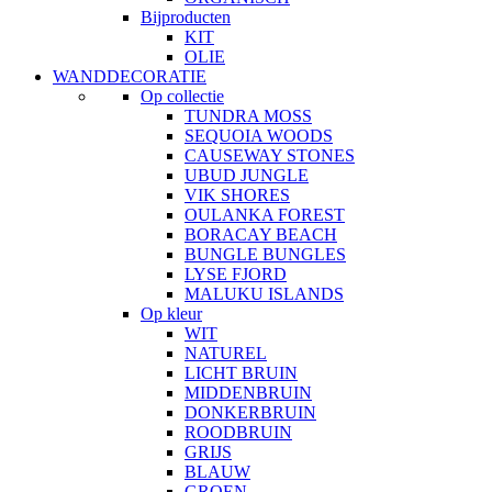
Bijproducten
KIT
OLIE
WANDDECORATIE
Op collectie
TUNDRA MOSS
SEQUOIA WOODS
CAUSEWAY STONES
UBUD JUNGLE
VIK SHORES
OULANKA FOREST
BORACAY BEACH
BUNGLE BUNGLES
LYSE FJORD
MALUKU ISLANDS
Op kleur
WIT
NATUREL
LICHT BRUIN
MIDDENBRUIN
DONKERBRUIN
ROODBRUIN
GRIJS
BLAUW
GROEN