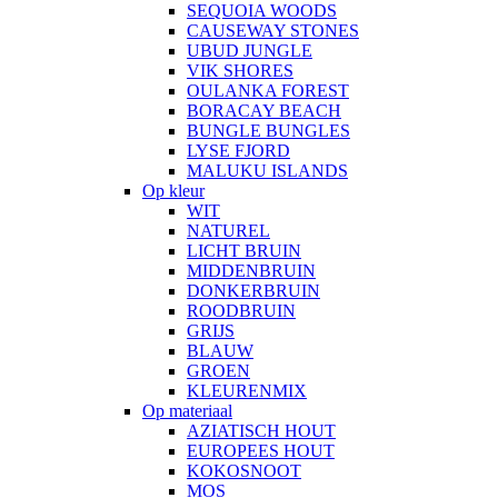
SEQUOIA WOODS
CAUSEWAY STONES
UBUD JUNGLE
VIK SHORES
OULANKA FOREST
BORACAY BEACH
BUNGLE BUNGLES
LYSE FJORD
MALUKU ISLANDS
Op kleur
WIT
NATUREL
LICHT BRUIN
MIDDENBRUIN
DONKERBRUIN
ROODBRUIN
GRIJS
BLAUW
GROEN
KLEURENMIX
Op materiaal
AZIATISCH HOUT
EUROPEES HOUT
KOKOSNOOT
MOS