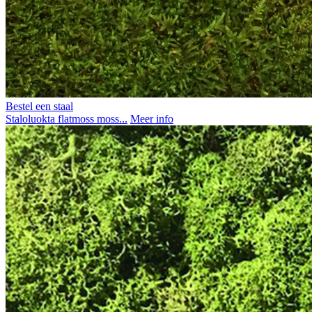
Bestel een staal
Staloluokta flatmoss moss...
Meer info