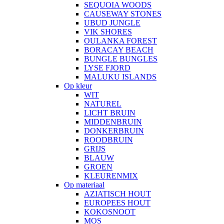
SEQUOIA WOODS
CAUSEWAY STONES
UBUD JUNGLE
VIK SHORES
OULANKA FOREST
BORACAY BEACH
BUNGLE BUNGLES
LYSE FJORD
MALUKU ISLANDS
Op kleur
WIT
NATUREL
LICHT BRUIN
MIDDENBRUIN
DONKERBRUIN
ROODBRUIN
GRIJS
BLAUW
GROEN
KLEURENMIX
Op materiaal
AZIATISCH HOUT
EUROPEES HOUT
KOKOSNOOT
MOS