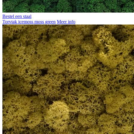
Bestel een staal
Torvtak icemoss moss green
Meer info