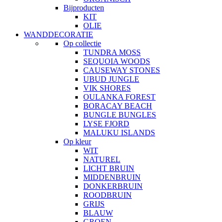
Bijproducten
KIT
OLIE
WANDDECORATIE
Op collectie
TUNDRA MOSS
SEQUOIA WOODS
CAUSEWAY STONES
UBUD JUNGLE
VIK SHORES
OULANKA FOREST
BORACAY BEACH
BUNGLE BUNGLES
LYSE FJORD
MALUKU ISLANDS
Op kleur
WIT
NATUREL
LICHT BRUIN
MIDDENBRUIN
DONKERBRUIN
ROODBRUIN
GRIJS
BLAUW
GROEN