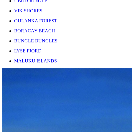
UBUD JUNGLE
VIK SHORES
OULANKA FOREST
BORACAY BEACH
BUNGLE BUNGLES
LYSE FJORD
MALUKU ISLANDS