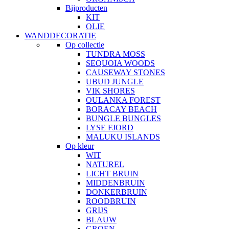
Bijproducten
KIT
OLIE
WANDDECORATIE
Op collectie
TUNDRA MOSS
SEQUOIA WOODS
CAUSEWAY STONES
UBUD JUNGLE
VIK SHORES
OULANKA FOREST
BORACAY BEACH
BUNGLE BUNGLES
LYSE FJORD
MALUKU ISLANDS
Op kleur
WIT
NATUREL
LICHT BRUIN
MIDDENBRUIN
DONKERBRUIN
ROODBRUIN
GRIJS
BLAUW
GROEN