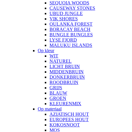
SEQUOIA WOODS
CAUSEWAY STONES
UBUD JUNGLE
VIK SHORES
OULANKA FOREST
BORACAY BEACH
BUNGLE BUNGLES
LYSE FJORD
MALUKU ISLANDS
Op kleur
WIT
NATUREL
LICHT BRUIN
MIDDENBRUIN
DONKERBRUIN
ROODBRUIN
GRIJS
BLAUW
GROEN
KLEURENMIX
Op materiaal
AZIATISCH HOUT
EUROPEES HOUT
KOKOSNOOT
MOS