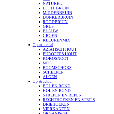
NATUREL
LICHT BRUIN
MIDDENBRUIN
DONKERBRUIN
ROODBRUIN
GRIJS
BLAUW
GROEN
KLEURENMIX
Op materiaal
AZIATISCH HOUT
EUROPEES HOUT
KOKOSNOOT
MOS
BOOMSCHORS
SCHELPEN
ALGEN
Op structuur
BOL EN ROND
HOL EN ROND
STREPEN EN REPEN
RECHTHOEKEN EN STRIPS
DRIEHOEKEN
VIERKANTEN
ORGANISCH