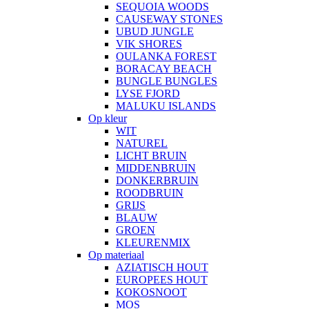
SEQUOIA WOODS
CAUSEWAY STONES
UBUD JUNGLE
VIK SHORES
OULANKA FOREST
BORACAY BEACH
BUNGLE BUNGLES
LYSE FJORD
MALUKU ISLANDS
Op kleur
WIT
NATUREL
LICHT BRUIN
MIDDENBRUIN
DONKERBRUIN
ROODBRUIN
GRIJS
BLAUW
GROEN
KLEURENMIX
Op materiaal
AZIATISCH HOUT
EUROPEES HOUT
KOKOSNOOT
MOS