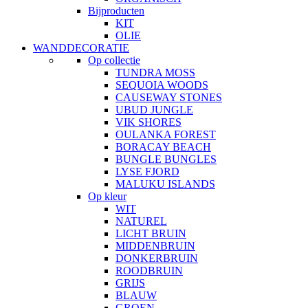
Bijproducten
KIT
OLIE
WANDDECORATIE
Op collectie
TUNDRA MOSS
SEQUOIA WOODS
CAUSEWAY STONES
UBUD JUNGLE
VIK SHORES
OULANKA FOREST
BORACAY BEACH
BUNGLE BUNGLES
LYSE FJORD
MALUKU ISLANDS
Op kleur
WIT
NATUREL
LICHT BRUIN
MIDDENBRUIN
DONKERBRUIN
ROODBRUIN
GRIJS
BLAUW
GROEN