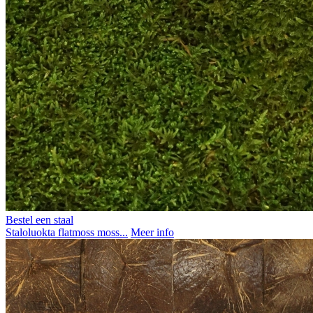
Bestel een staal
Staloluokta flatmoss moss...
Meer info