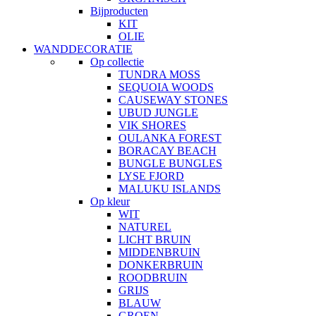
Bijproducten
KIT
OLIE
WANDDECORATIE
Op collectie
TUNDRA MOSS
SEQUOIA WOODS
CAUSEWAY STONES
UBUD JUNGLE
VIK SHORES
OULANKA FOREST
BORACAY BEACH
BUNGLE BUNGLES
LYSE FJORD
MALUKU ISLANDS
Op kleur
WIT
NATUREL
LICHT BRUIN
MIDDENBRUIN
DONKERBRUIN
ROODBRUIN
GRIJS
BLAUW
GROEN