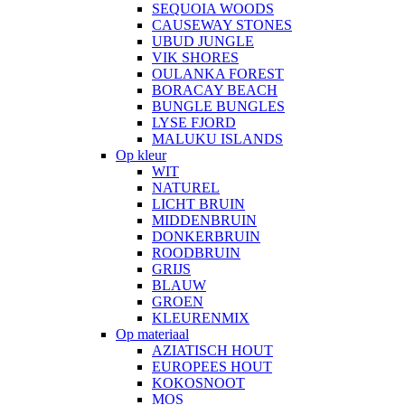
SEQUOIA WOODS
CAUSEWAY STONES
UBUD JUNGLE
VIK SHORES
OULANKA FOREST
BORACAY BEACH
BUNGLE BUNGLES
LYSE FJORD
MALUKU ISLANDS
Op kleur
WIT
NATUREL
LICHT BRUIN
MIDDENBRUIN
DONKERBRUIN
ROODBRUIN
GRIJS
BLAUW
GROEN
KLEURENMIX
Op materiaal
AZIATISCH HOUT
EUROPEES HOUT
KOKOSNOOT
MOS