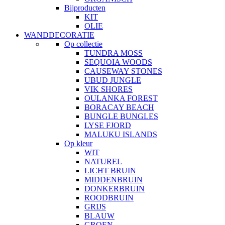
Bijproducten
KIT
OLIE
WANDDECORATIE
Op collectie
TUNDRA MOSS
SEQUOIA WOODS
CAUSEWAY STONES
UBUD JUNGLE
VIK SHORES
OULANKA FOREST
BORACAY BEACH
BUNGLE BUNGLES
LYSE FJORD
MALUKU ISLANDS
Op kleur
WIT
NATUREL
LICHT BRUIN
MIDDENBRUIN
DONKERBRUIN
ROODBRUIN
GRIJS
BLAUW
GROEN