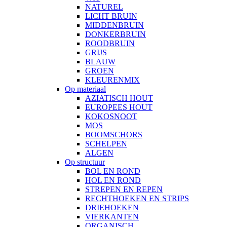
NATUREL
LICHT BRUIN
MIDDENBRUIN
DONKERBRUIN
ROODBRUIN
GRIJS
BLAUW
GROEN
KLEURENMIX
Op materiaal
AZIATISCH HOUT
EUROPEES HOUT
KOKOSNOOT
MOS
BOOMSCHORS
SCHELPEN
ALGEN
Op structuur
BOL EN ROND
HOL EN ROND
STREPEN EN REPEN
RECHTHOEKEN EN STRIPS
DRIEHOEKEN
VIERKANTEN
ORGANISCH