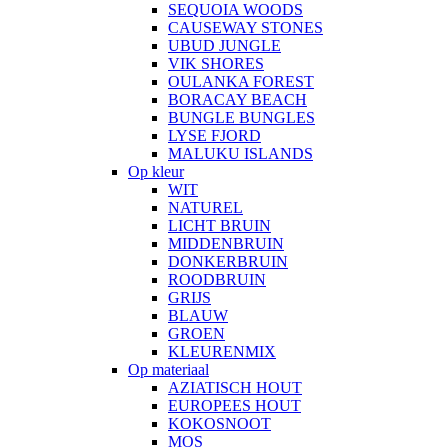
SEQUOIA WOODS
CAUSEWAY STONES
UBUD JUNGLE
VIK SHORES
OULANKA FOREST
BORACAY BEACH
BUNGLE BUNGLES
LYSE FJORD
MALUKU ISLANDS
Op kleur
WIT
NATUREL
LICHT BRUIN
MIDDENBRUIN
DONKERBRUIN
ROODBRUIN
GRIJS
BLAUW
GROEN
KLEURENMIX
Op materiaal
AZIATISCH HOUT
EUROPEES HOUT
KOKOSNOOT
MOS